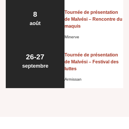
Tournée de présentation
8
de Malvési – Rencontre du
août
maquis
Minerve
Tournée de présentation
26-27
de Malvési – Festival des
septembre
luttes
Armissan