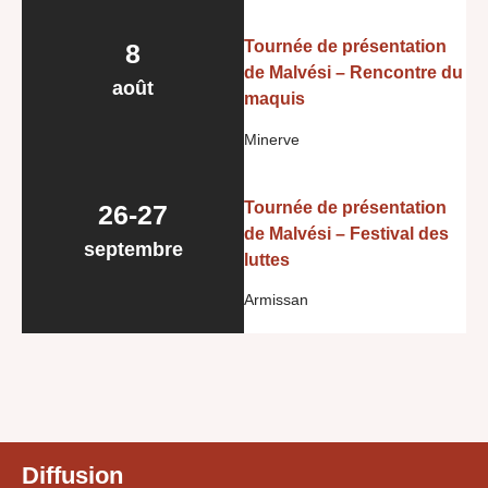
Tournée de présentation
8
de Malvési – Rencontre du
août
maquis
Minerve
Tournée de présentation
26-27
de Malvési – Festival des
septembre
luttes
Armissan
Diffusion